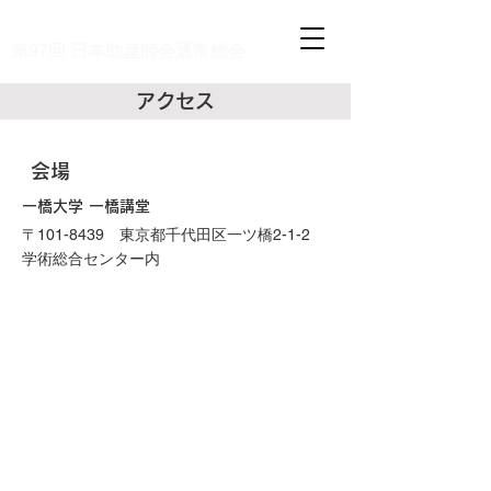
第80回 日本助産師学会
第97回 日本助産師会通常総会
アクセス
​会場
一橋大学 一橋講堂
〒101-8439 東京都千代田区一ツ橋2-1-2
学術総合センター内