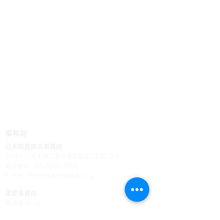
事務局
日本助産師会事務局
〒111-0054 東京都台東区鳥越2丁目12-2
電話番号：03-3866-3055
E-mail：
kensyukai@midwife.or.jp
運営事務局
株式会社ハレ
〒251-0
027 神奈川県藤沢市鵠沼桜が岡3-13-11-3