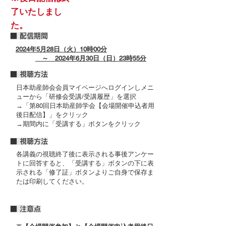
了いたしまし
た。
■ 配信期間
2024年5月28日（火）10時00分
～
2024年6月30日（日）23時55分
​■ 視聴方法
日本助産師会会員マイページへログインしメニ
ューから「研修会受講/受講履歴」を選択
→「第80回日本助産師学会【会場開催申込者用
後日配信】」をクリック
→期間内に「受講する」ボタンをクリック
​■ 視聴方法
各講義の視聴終了後に表示される事後アンケー
トに回答すると、「受講する」ボタンの下に表
示される「修了証」ボタンよりご自身で保存ま
たは印刷してください。
​■ 注意点