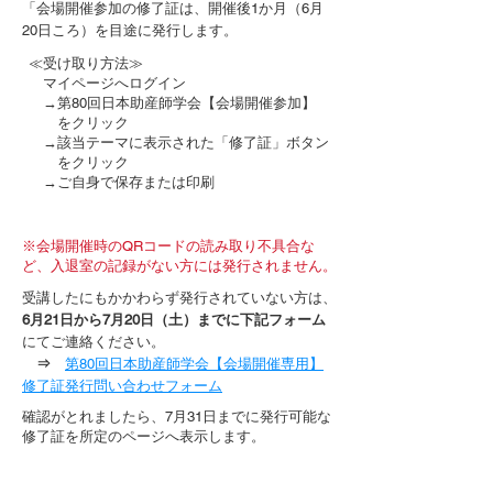
「会場開催参加の修了証は、開催後1か月（6月
20日ころ）を目途に発行します。
≪受け取り方法≫
マイページへログイン
→第80回日本助産師学会【会場開催参加】
をクリック
→該当テーマに表示された「修了証」ボタン
をクリック
→ご自身で保存または印刷
※会場開催時のQRコードの読み取り不具合な
ど、入退室の記録がない方には発行されません。
受講したにもかかわらず発行されていない方は、
6月21日から7月20日（土）までに下記フォーム
にてご連絡ください。
⇒
第80回日本助産師学会【会場開催専用】
修了証発行問い合わせフォーム
確認がとれましたら、7月31日までに発行可能な
修了証を所定のページへ表示します。