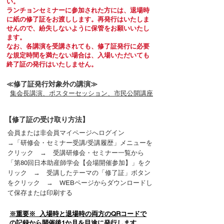
い。
ランチョンセミナーに参加された方には、退場時
に紙の修了証をお渡しします。再発行はいたしま
せんので、紛失しないように保管をお願いいたし
ます。
なお、各講演を受講されても、修了証発行に必要
な規定時間を満たない場合は、入場いただいても
終了証の発行はいたしません。
≪修了証発行対象外の講演≫
​集会長講演、ポスターセッション、市民公開講座
【修了証の受け取り方法】
会員または非会員マイページへログイン
→「研修会・セミナー受講/受講履歴」メニューを
クリック → 受講研修会・セミナー一覧から
「第80回日本助産師学会【会場開催参加】」をク
リック → 受講したテーマの「修了証」ボタン
をクリック → WEBページからダウンロードし
て保存または印刷する
※重要※ 入場時と退場時の両方のQRコードで
の記録から開催後1か月を目途に発行します。