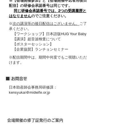
※【会場開催参加】と【会場開催申込者用後日
配信】の研修会承認番号は同じです。
同じ研修会承認番号では、2つの受講履歴と
はなりません
のでご注意ください。
※
次の講演等の後日配信はございません。
ご了
承ください。
【ワークショップ】日本語版HUG Your Baby
【講演】超音波検査について
【ポスターセッション】
【企業協賛】ランチョンセミナー
​※配信期間中は、期間中何度でもご視聴いただ
けます。
​■ お問合せ
日本助産師会事務局研修課：
kensyukai@midwife.or.jp
会場開催の修了証発行のご案内