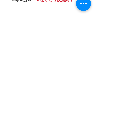
9時00分～
※なくなり次第終了
市民公開講座
ピアノと尺八(篠笛)による異色のインストゥル
メンタルユニット、ピアノ尺八INFINITY（イン
フィニティ）による、５２８Ｈｚのゆらぎを聞
くことで、自律神経をリセットし幸せホルモン
のオキシトシンを向上させる演奏会を開催いた
します！
詳細は、「
市民公開講座
」ページをご覧くださ
い。
​プログラム抄録
正会員・学生賛助会員の方
5月発行の機関誌内に収録されています。各自お
持ちくださいますようお願いいたします。
なお、会員ページにPDFの抄録もご用意してお