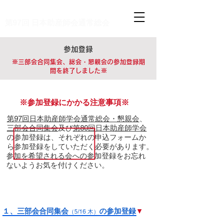
第80回 日本助産師学会
第97回 日本助産師会通常総会
参加登録
※三部会合同集会、総会・懇親会の参加登録期
間を終了しました※
※参加登録にかかる注意事項※
第97回日本助産師学会通常総会・懇
親会
、
三部会合同集会
及び
第80回日
本助産師学
会
の参加登録は、それぞ
れの申込フォームか
ら参加登録をし
ていただく必要があります。
参加を希望される会への参加登録をお忘れ
ないようお気を付けください。
１、三部会合同集会
の
参加登録
▼
（5/16 木）