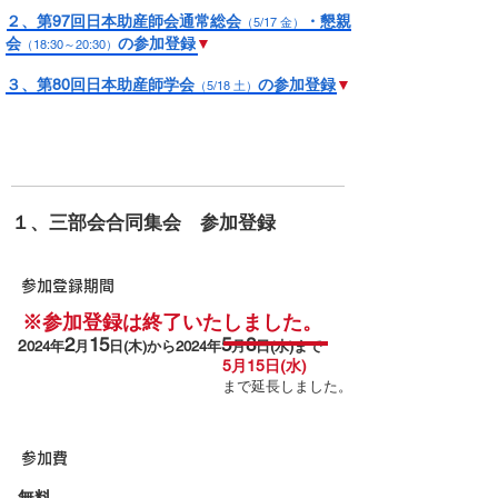
２、第97回日本助産師会通常総会
・懇親
（5/17
金）
会
の参加登録
▼
（18:30～20:30）
３、第80回日本助産師学会
の参加登録
▼
（5/18 土）
１、三部会合同集会​ 参加登録
参加登録期間
※参加登録は終了いたしました。
2
15
5
8
2
024年
月
日(木)から2024年
月
日(水)まで
5月15日(水)
まで延長しました。
参加費
無料