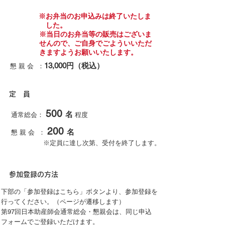
※お弁当のお申込みは終了いたしま
した。
※​当日のお弁当等の販売はございま
せんので、ご自身でごよういいただ
きますようお願いいたします。
13,000円（税込）
懇 親 会 ：
​定 員
500
名
通常総会：
程度
200
名
懇 親 会 ：
※定員に達し次第、受付を終了します。
参加登録の方法
下部の「参加登録はこちら」ボタンより、参加登録を
行ってください。（ページが遷移します）
第97回日本助産師会通常総会・懇親会は、同じ申込
フォームでご登録いただけます。​