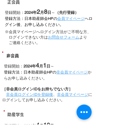
​正会員
2
8
登録開始：​
2024年
月
日
～
（先行登録）
登録方法：日本助産師会HPの
会員マイページ
へロ
グイン後、お申し込みくだ
さい。
​※会員マイページへログイン方法がご不明な方
、
ログインできない方は
お問合せフォー
ム
よ
り
ご連絡ください。
​非会員
4
1
登録開始：
2024年
月
日
～
登録方法：日本助産師会HPの
非会員マイページ
か
らお申し込みください。
［非会員ログインIDをお持ちでない方］
​
非会員ログインIDを登録後
、
非会員マイページ
に
ログインしてお申し込みください。
​助産学生
4
10
登録開始：
2024年
月
日～
登録方法：学校単位でのお申込みが可能です。