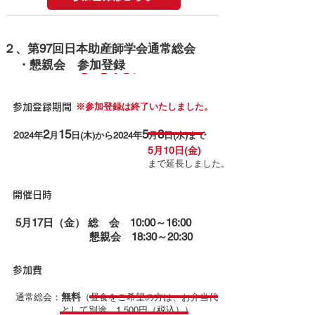
参加登録はこちらから
※参加登録は終了いたし
２、第97回日本助産師学会通常総会
ました。
・懇親会 参加登録
※参加登録は終了いたしました。
参加登録期間
2
15
5
8
2
024年
月
日(木)から2024年
月
日(水)まで
5月10日(金)
まで延長しました。
​開催日時
5月17日（金） 総 会 10:00～16:00
懇親会 18:30～20:30
参加費
無料
通常総会：
（昼食をご希望の方は、お弁当代
として別途、1,500円（税込））