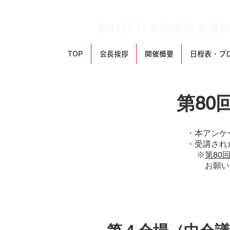
第80回 日本助産師学会
第97回 日本助産師会通
TOP
会長挨拶
開催概要
日程表・プ
第80
・本アンケ
・​受講さ
​ ※
第80
​
お願い