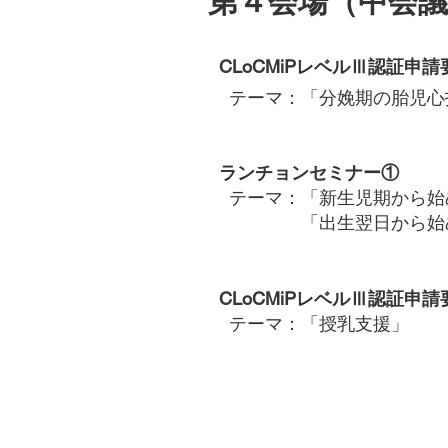
​第４会場（中会
CLoCMiPレベルⅢ認証申
​テーマ：「分娩期の胎児心
ランチョンセミナー①
​テーマ：「新生児期から
「出生翌日から始める
CLoCMiPレベルⅢ認証申
​テーマ：「授乳支援」