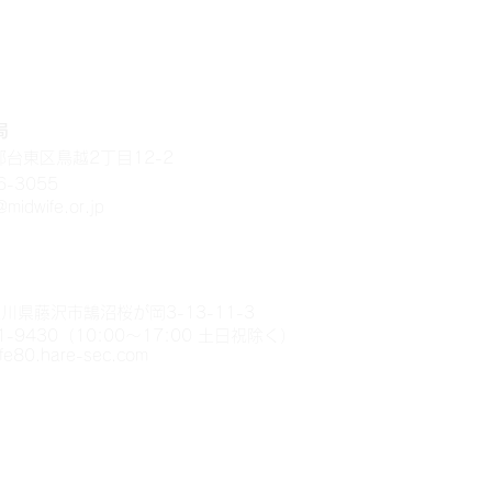
局
京都台東区鳥越2丁目12-2
-3055
midwife.or.jp
川県藤沢市鵠沼桜が岡3-13-11-3
-9430（10:00～17:00 土日祝除く）
ife80.hare-sec.com