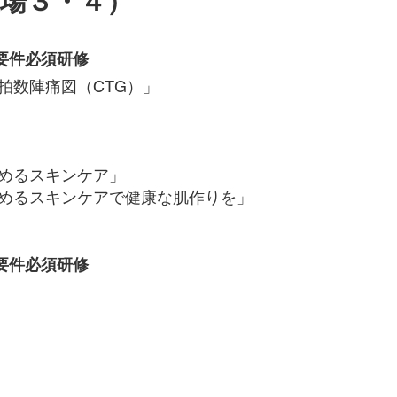
議場３・４）
請要件必須研修
拍数陣痛図（CTG）」
始めるスキンケア」
スキンケアで健康な肌作りを」
請要件必須研修